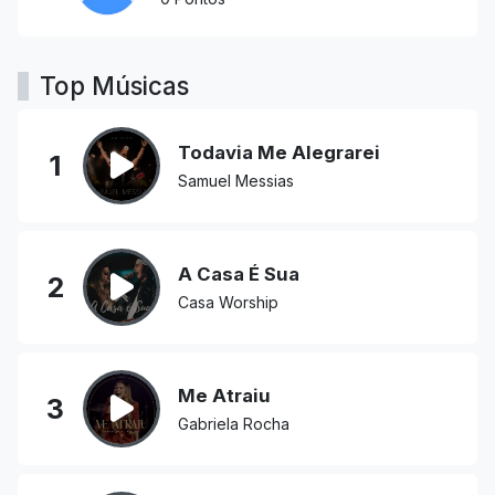
Top Músicas
Todavia Me Alegrarei
1
Samuel Messias
A Casa É Sua
2
Casa Worship
Me Atraiu
3
Gabriela Rocha